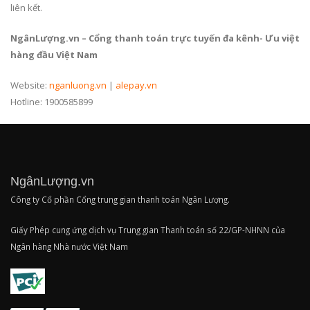
liên kết.
NgânLượng.vn – Cổng thanh toán trực tuyến đa kênh- Ưu việt
hàng đầu Việt Nam
Website:
nganluong.vn
|
alepay.vn
Hotline: 1900585899
NgânLượng.vn
Công ty Cổ phần Cổng trung gian thanh toán Ngân Lượng.
Giấy Phép cung ứng dịch vụ Trung gian Thanh toán số 22/GP-NHNN của
Ngân hàng Nhà nước Việt Nam