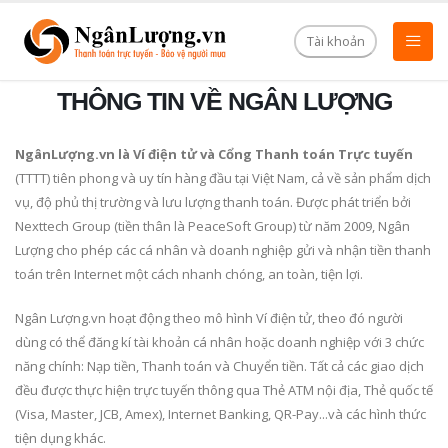
Tài khoản
THÔNG TIN VỀ NGÂN LƯỢNG
NgânLượng.vn là Ví điện tử và Cổng Thanh toán Trực tuyến
(TTTT) tiên phong và uy tín hàng đầu tại Việt Nam, cả về sản phẩm dịch
vụ, độ phủ thị trường và lưu lượng thanh toán. Được phát triển bởi
Nexttech Group (tiền thân là PeaceSoft Group) từ năm 2009, Ngân
Lượng cho phép các cá nhân và doanh nghiệp gửi và nhận tiền thanh
toán trên Internet một cách nhanh chóng, an toàn, tiện lợi.
Ngân Lượng.vn hoạt động theo mô hình Ví điện tử, theo đó người
dùng có thể đăng kí tài khoản cá nhân hoặc doanh nghiệp với 3 chức
năng chính: Nạp tiền, Thanh toán và Chuyển tiền. Tất cả các giao dịch
đều được thực hiện trực tuyến thông qua Thẻ ATM nội địa, Thẻ quốc tế
(Visa, Master, JCB, Amex), Internet Banking, QR-Pay...và các hình thức
tiện dụng khác.