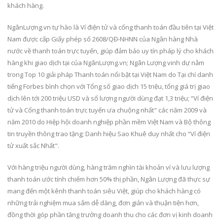
khách hàng.
NgânLượng.vn tự hào là Ví điện tử và cổng thanh toán đầu tiên tại Việt
Nam được cấp Giấy phép số 2608/QĐ-NHNN của Ngân hàng Nhà
nước về thanh toán trực tuyến, giúp đảm bảo uy tín pháp lý cho khách
hàng khi giao dịch tại của NgânLượng.vn; Ngân Lượng vinh dự nằm
trong Top 10 giải pháp Thanh toán nổi bật tại Việt Nam do Tại chí danh
tiếng Forbes bình chọn với Tổng số giao dịch 15 triệu, tổng giá trị giao
dịch lên tới 200 triệu USD và số lượng người dùng đạt 1,3 triệu; “Ví điện
tử và Cổng thanh toán trực tuyến ưa chuộng nhất" các năm 2009 và
năm 2010 do Hiệp hội doanh nghiệp phần mềm Việt Nam và Bộ thông
tin truyền thông trao tặng; Danh hiệu Sao Khuê duy nhất cho “Ví điện
tử xuất sắc Nhất".
Với hàng triệu người dùng, hàng trăm nghìn tài khoản ví và lưu lượng
thanh toán ước tính chiếm hơn 50% thị phần, Ngân Lượng đã thực sự
mang đến một kênh thanh toán siêu Việt, giúp cho khách hàng có
những trải nghiệm mua sắm dễ dàng, đơn giản và thuận tiện hơn,
đồng thời góp phần tăng trưởng doanh thu cho các đơn vị kinh doanh