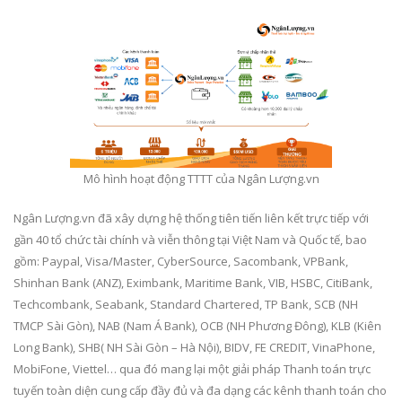
Mô hình hoạt động TTTT của Ngân Lượng.vn
Ngân Lượng.vn đã xây dựng hệ thống tiên tiến liên kết trực tiếp với
gần 40 tổ chức tài chính và viễn thông tại Việt Nam và Quốc tế, bao
gồm: Paypal, Visa/Master, CyberSource, Sacombank, VPBank,
Shinhan Bank (ANZ), Eximbank, Maritime Bank, VIB, HSBC, CitiBank,
Techcombank, Seabank, Standard Chartered, TP Bank, SCB (NH
TMCP Sài Gòn), NAB (Nam Á Bank), OCB (NH Phương Đông), KLB (Kiên
Long Bank), SHB( NH Sài Gòn – Hà Nội), BIDV, FE CREDIT, VinaPhone,
MobiFone, Viettel… qua đó mang lại một giải pháp Thanh toán trực
tuyến toàn diện cung cấp đầy đủ và đa dạng các kênh thanh toán cho